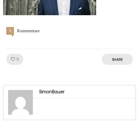
0
Kommentare
Like!
SHARE
0
SimonBauer