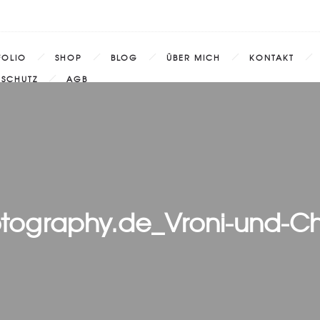
FOLIO
SHOP
BLOG
ÜBER MICH
KONTAKT
NSCHUTZ
AGB
ography.de_Vroni-und-Chr