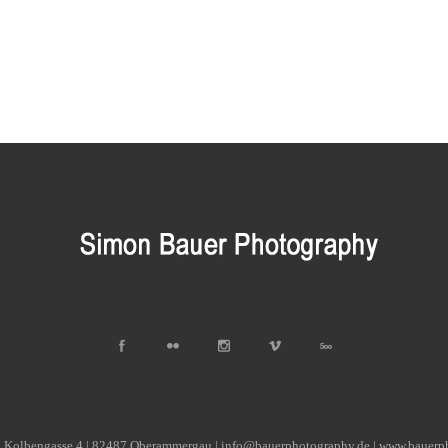
| Kolbengasse 4 | 82487 Oberammergau | info@bauerphotography.de | www.bauerp