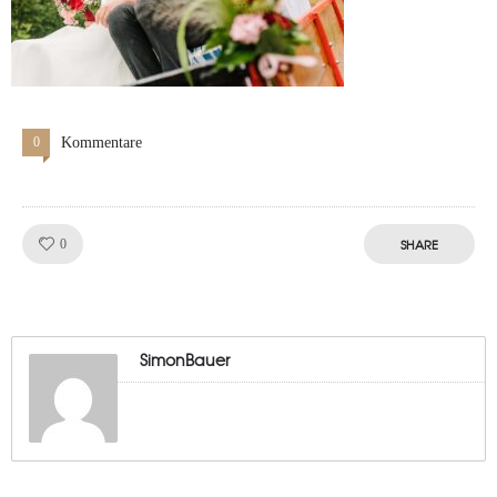
0
Kommentare
Like!
SHARE
0
SimonBauer