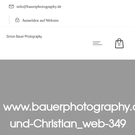
info@bauerphotography.de
Anmelden auf Website
0
www.bauerphotography.d
und-Christian_web-349