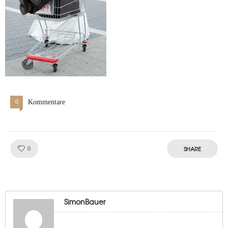
0
Kommentare
Like!
SHARE
0
SimonBauer