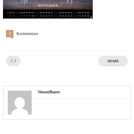
0
Kommentare
Like!
0
SHARE
SimonBauer