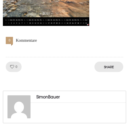
0
Kommentare
Like!
SHARE
0
SimonBauer