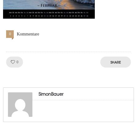
0
Kommentare
Like!
SHARE
0
SimonBauer