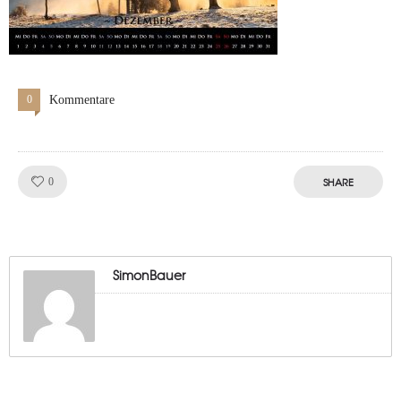
0
Kommentare
Like!
SHARE
0
SimonBauer