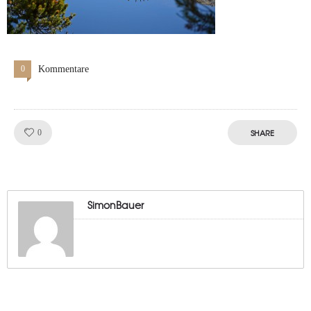
0
Kommentare
Like!
SHARE
0
SimonBauer