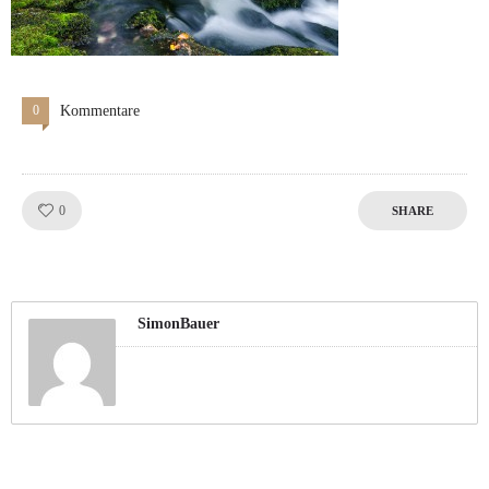
0
Kommentare
Like!
0
SHARE
SimonBauer