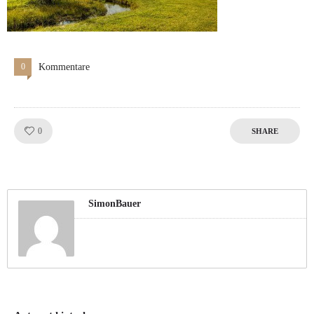
0
Kommentare
Like!
0
SHARE
SimonBauer