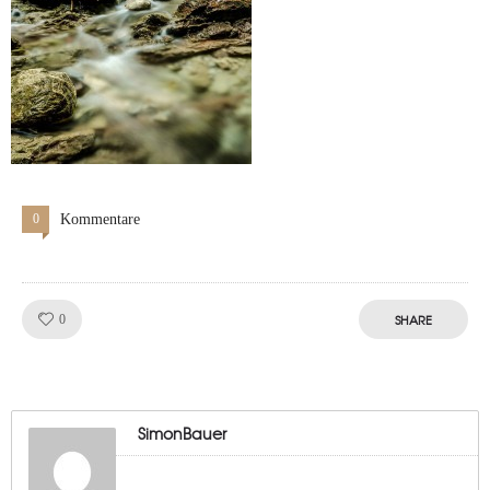
0
Kommentare
Like!
SHARE
0
SimonBauer