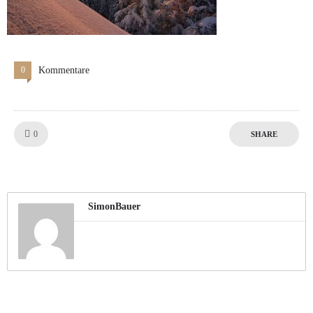
0
Kommentare
Like!
0
SHARE
SimonBauer