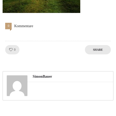
0
Kommentare
Like!
0
SHARE
SimonBauer