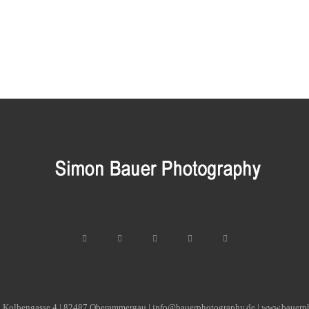
| Kolbengasse 4 | 82487 Oberammergau | info@bauerphotography.de | www.bauerp