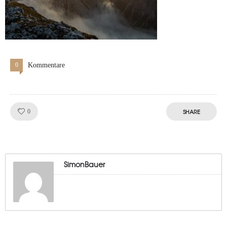
0
Kommentare
Like!
SHARE
0
SimonBauer