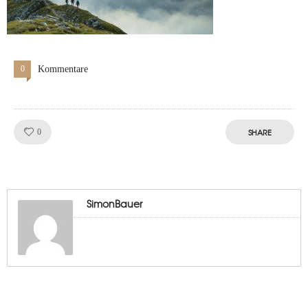
0
Kommentare
Like!
SHARE
0
SimonBauer