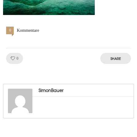
0
Kommentare
Like!
SHARE
0
SimonBauer