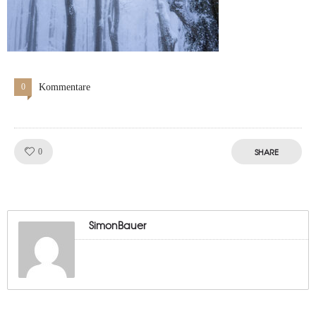
0
Kommentare
Like!
SHARE
0
SimonBauer