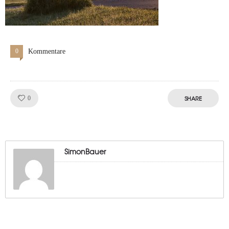
0
Kommentare
Like!
SHARE
0
SimonBauer