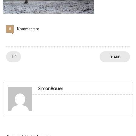
0
Kommentare
Like!
SHARE
0
SimonBauer