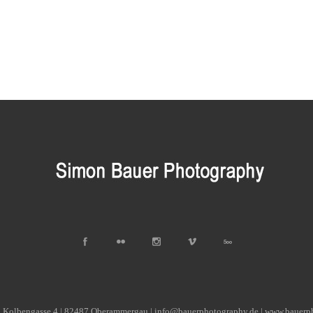
| Kolbengasse 4 | 82487 Oberammergau | info@bauerphotography.de | www.bauerp