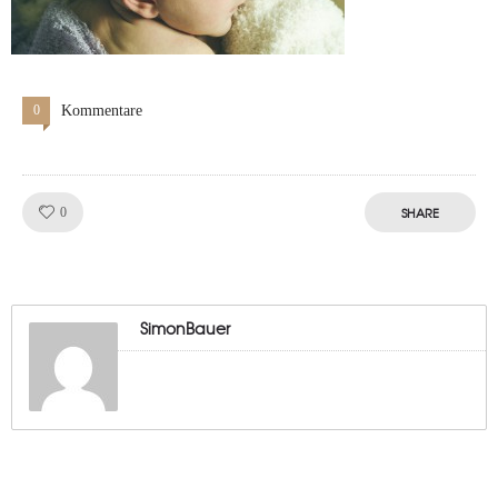
0
Kommentare
Like!
SHARE
0
SimonBauer