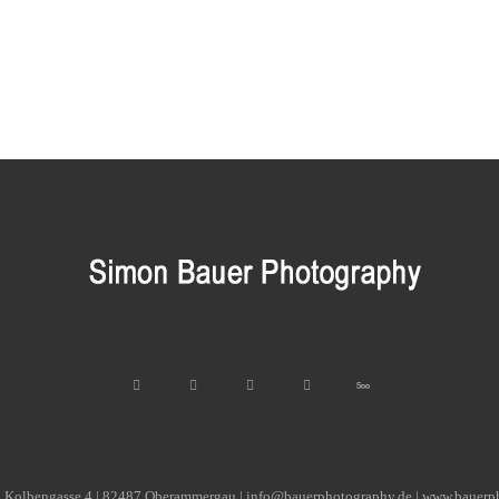
| Kolbengasse 4 | 82487 Oberammergau | info@bauerphotography.de | www.bauerp