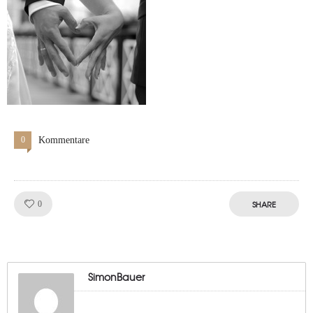
0
Kommentare
Like!
SHARE
0
SimonBauer