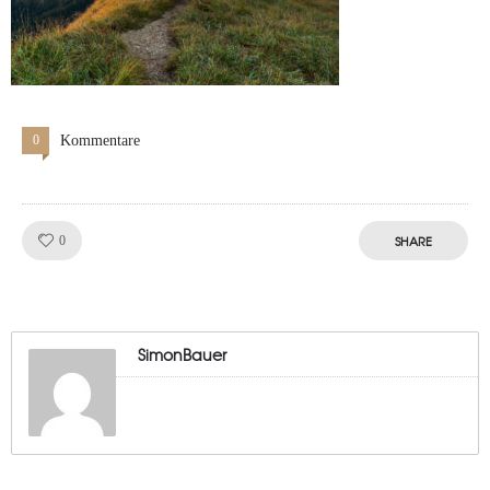
0
Kommentare
Like!
SHARE
0
SimonBauer