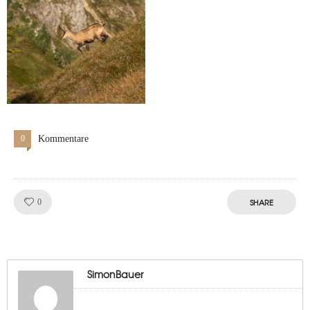
0
Kommentare
Like!
SHARE
0
SimonBauer