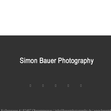
| Kolbengasse 4 | 82487 Oberammergau | info@bauerphotography.de | www.bauerp