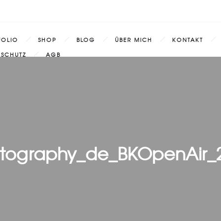
FOLIO
SHOP
BLOG
ÜBER MICH
KONTAKT
NSCHUTZ
AGB
tography_de_BKOpenAir_