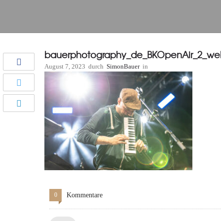
bauerphotography_de_BKOpenAir_2_we
August 7, 2023
durch
SimonBauer
in
0
Kommentare