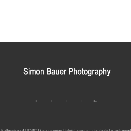
| Kolbengasse 4 | 82487 Oberammergau | info@bauerphotography.de | www.bauerp