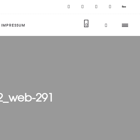
IMPRESSUM
0
2_web-291