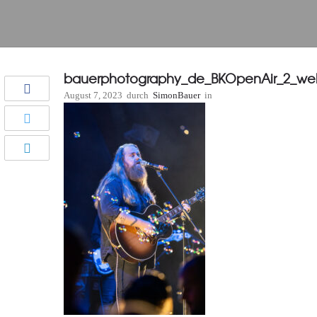
bauerphotography_de_BKOpenAir_2_we
August 7, 2023
durch
SimonBauer
in