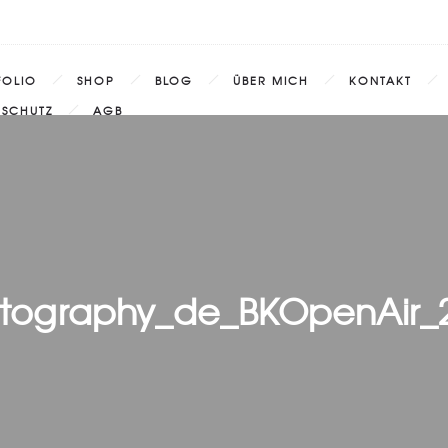
FOLIO
SHOP
BLOG
ÜBER MICH
KONTAKT
NSCHUTZ
AGB
tography_de_BKOpenAir_