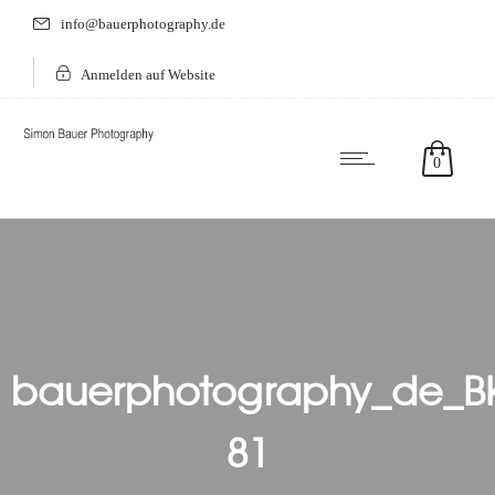
info@bauerphotography.de
Anmelden auf Website
0
bauerphotography_de_B
81