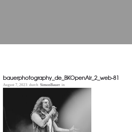
bauerphotography_de_BKOpenAir_2_web-81
August 7, 2023
durch
SimonBauer
in