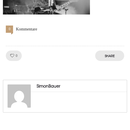
0
Kommentare
Like!
SHARE
0
SimonBauer