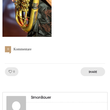
0
Kommentare
Like!
SHARE
0
SimonBauer