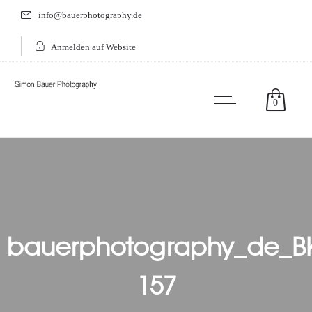
info@bauerphotography.de
Anmelden auf Website
0
bauerphotography_de_B
157