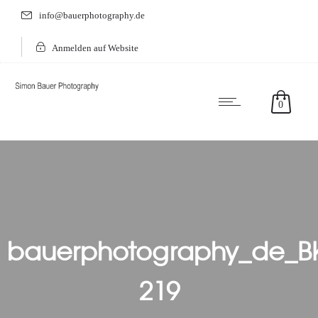
info@bauerphotography.de
Anmelden auf Website
0
bauerphotography_de_B
219