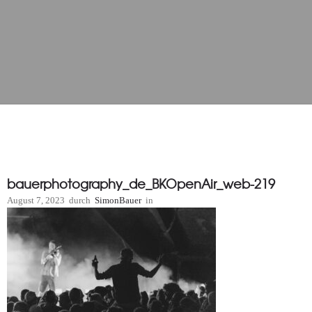
bauerphotography_de_BKOpenAir_web-219
August 7, 2023
durch
SimonBauer
in