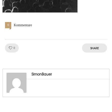
0
Kommentare
Like!
SHARE
0
SimonBauer