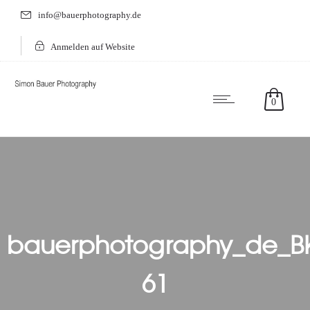
info@bauerphotography.de
Anmelden auf Website
0
bauerphotography_de_B
61