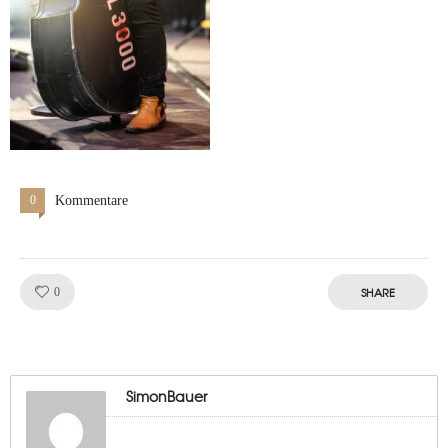
0
Kommentare
Like!
SHARE
0
SimonBauer