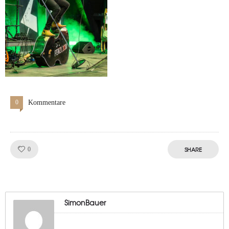
0
Kommentare
Like!
SHARE
0
SimonBauer