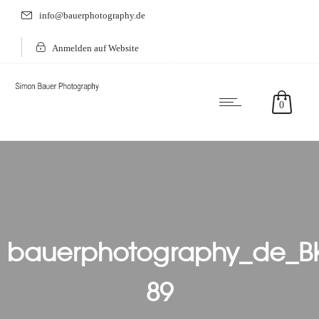
info@bauerphotography.de
Anmelden auf Website
0
bauerphotography_de_B
89