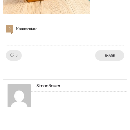
0
Kommentare
Like!
SHARE
0
SimonBauer