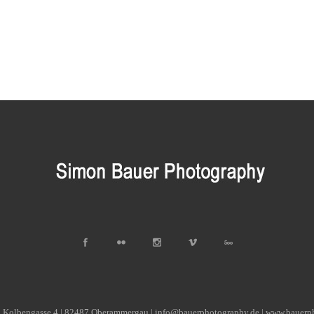
| Kolbengasse 4 | 82487 Oberammergau | info@bauerphotography.de | www.bauerp