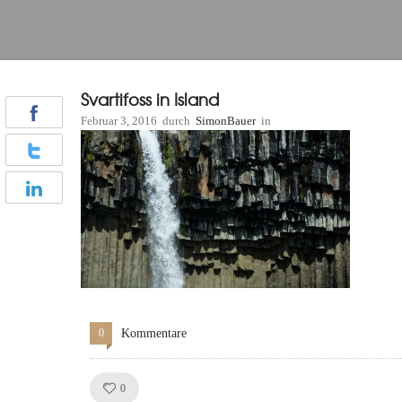
Svartifoss in Island
Februar 3, 2016
durch
SimonBauer
in
0
Kommentare
Like!
0