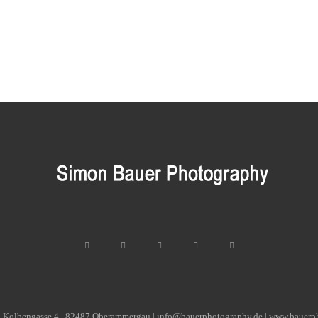
| Kolbengasse 4 | 82487 Oberammergau | info@bauerphotography.de | www.bauerp