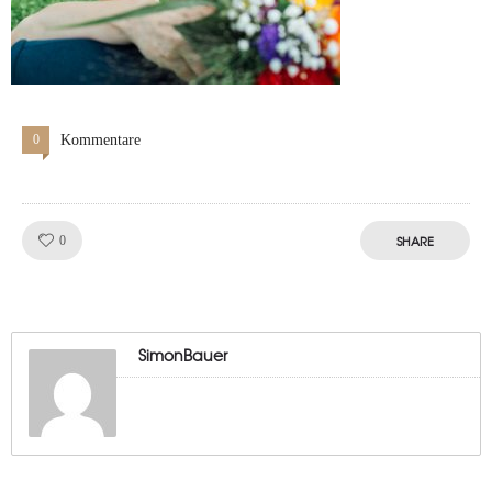
0
Kommentare
Like!
SHARE
0
SimonBauer