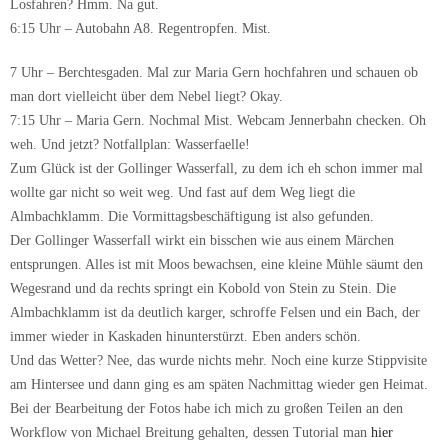
Losfahren? Hmm. Na gut.
6:15 Uhr – Autobahn A8. Regentropfen. Mist.
7 Uhr – Berchtesgaden. Mal zur Maria Gern hochfahren und schauen ob
man dort vielleicht über dem Nebel liegt? Okay.
7:15 Uhr – Maria Gern. Nochmal Mist. Webcam Jennerbahn checken. Oh
weh. Und jetzt? Notfallplan: Wasserfaelle!
Zum Glück ist der Gollinger Wasserfall, zu dem ich eh schon immer mal
wollte gar nicht so weit weg. Und fast auf dem Weg liegt die
Almbachklamm. Die Vormittagsbeschäftigung ist also gefunden.
Der Gollinger Wasserfall wirkt ein bisschen wie aus einem Märchen
entsprungen. Alles ist mit Moos bewachsen, eine kleine Mühle säumt den
Wegesrand und da rechts springt ein Kobold von Stein zu Stein. Die
Almbachklamm ist da deutlich karger, schroffe Felsen und ein Bach, der
immer wieder in Kaskaden hinunterstürzt. Eben anders schön.
Und das Wetter? Nee, das wurde nichts mehr. Noch eine kurze Stippvisite
am Hintersee und dann ging es am späten Nachmittag wieder gen Heimat.
Bei der Bearbeitung der Fotos habe ich mich zu großen Teilen an den
Workflow von Michael Breitung gehalten, dessen Tutorial man
hier