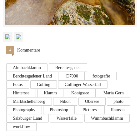
4
Kommentare
Almbachklamm
Berchtesgaden
Berchtesgadener Land
D7000
fotografie
Fotos
Golling
Gollinger Wasserfall
Hintersee
Klamm
Königssee
Maria Gern
Marktschellenberg
Nikon
Obersee
photo
Photography
Photoshop
Pictures
Ramsau
Salzburger Land
Wasserfälle
Wimmbachklamm
workflow